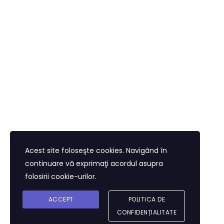
apply now
Looking for a First-Class Business Plan
Consultant?
Acest site foloseşte cookies. Navigând în
continuare vă exprimaţi acordul asupra
get a quote
folosirii cookie-urilor.
ACCEPT
POLITICA DE
CONFIDENȚIALITATE