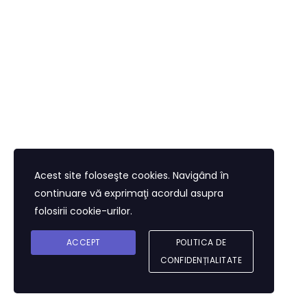
Acest site foloseşte cookies. Navigând în
continuare vă exprimaţi acordul asupra
folosirii cookie-urilor.
ACCEPT
POLITICA DE
CONFIDENȚIALITATE