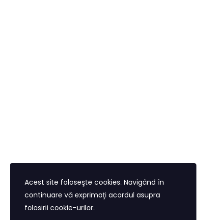
oil range
Trade Brent Crude and WTI light crude oil. No deposit fees.
Trade on the go!
open a live account
Acest site foloseşte cookies. Navigând în
continuare vă exprimaţi acordul asupra
folosirii cookie-urilor.