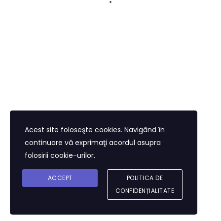
Categories:
Apariții media, Evenimente
Niciun comentariu
https://revista22.ro/opinii/ileana-
racheru/republica-moldova-in-viteza-spre-
uniunea-europeana
Acest site foloseşte cookies. Navigând în
continuare vă exprimaţi acordul asupra
folosirii cookie-urilor.
ACCEPT
POLITICA DE
CONFIDENȚIALITATE
© 2026 Institutul Diplomatic Român