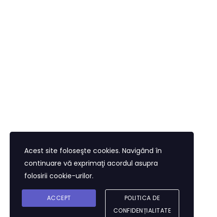
valoarea reală pe care acest curs o aduce în
carierele celor care îl urmează.
Programul de Leadership în Diplomație și Guvernare
are ca scop dezvoltarea abilităților manageriale și
de leadership ale angajaților cu atribuții de
conducere din MAE și din structurile administrației
publice centrale și locale.
Acest site foloseşte cookies. Navigând în
continuare vă exprimaţi acordul asupra
folosirii cookie-urilor.
ACCEPT
POLITICA DE
CONFIDENȚIALITATE