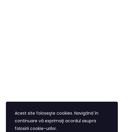
Moldova vor cunoaște politicile UE, program
va oferi, de asemenea, din experiența negoci
La ceremonia de deschidere, care va avea
doamnei Luminița Odobescu, ministra Afa
ministrul Republicii Moldova. Din partea 
Bogdan Chirițoiu președintele Consiliului C
Acest site foloseşte cookies. Navigând în
continuare vă exprimaţi acordul asupra
folosirii cookie-urilor.