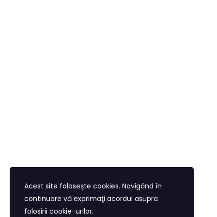
Acest site foloseşte cookies. Navigând în
continuare vă exprimaţi acordul asupra
folosirii cookie-urilor.